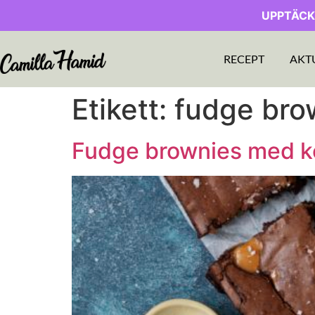
UPPTÄCK
RECEPT
AKT
Etikett:
fudge bro
Fudge brownies med k