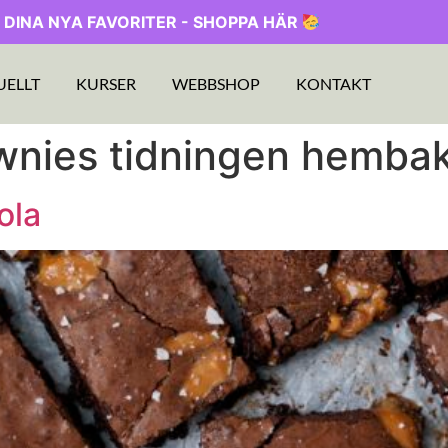
 DINA NYA FAVORITER - SHOPPA HÄR
UELLT
KURSER
WEBBSHOP
KONTAKT
wnies tidningen hemba
ola