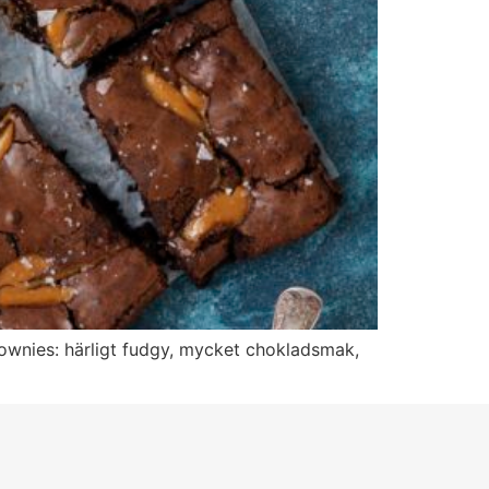
rownies: härligt fudgy, mycket chokladsmak,