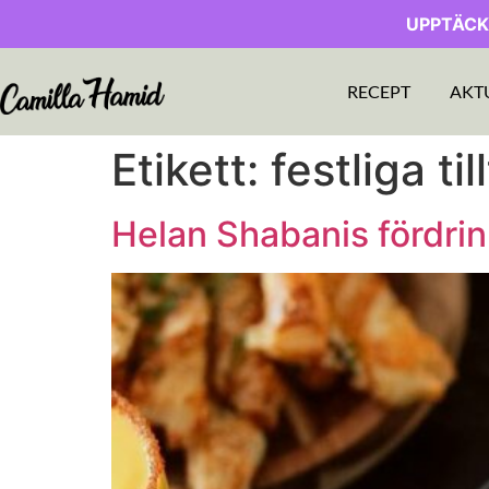
UPPTÄCK
RECEPT
AKT
Etikett:
festliga ti
Helan Shabanis fördrink