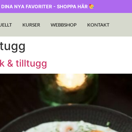
 DINA NYA FAVORITER - SHOPPA HÄR
UELLT
KURSER
WEBBSHOP
KONTAKT
lltugg
 & tilltugg