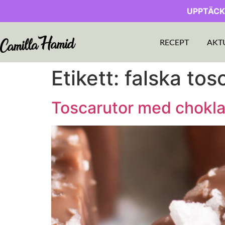
UPPTÄCK
RECEPT
AKT
Etikett:
falska tos
Toscarutor med chokl