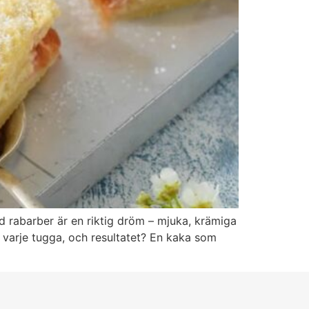
d rabarber är en riktig dröm – mjuka, krämiga
i varje tugga, och resultatet? En kaka som