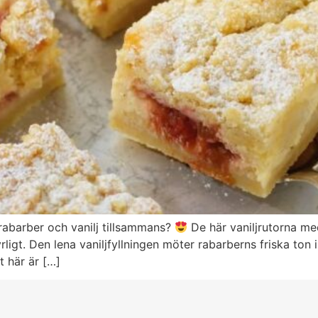
abarber och vanilj tillsammans?
De här vaniljrutorna me
ligt. Den lena vaniljfyllningen möter rabarberns friska ton 
 här är […]