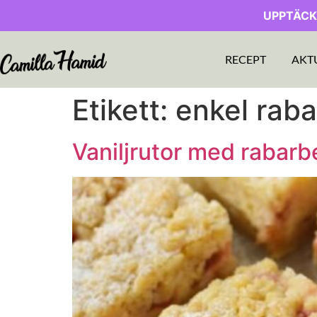
UPPTÄCK
RECEPT
AKT
Etikett:
enkel rab
Vaniljrutor med rabarb