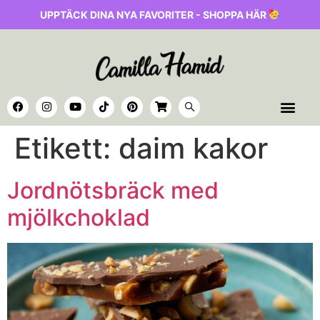
UPPTÄCK DINA NYA FAVORITER - SHOPPA HÄR
Etikett:
daim kakor
Jordnötsbräck med
mjölkchoklad