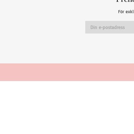
Pren
För exkl