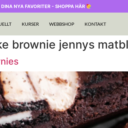
 DINA NYA FAVORITER - SHOPPA HÄR
UELLT
KURSER
WEBBSHOP
KONTAKT
e brownie jennys matb
nies