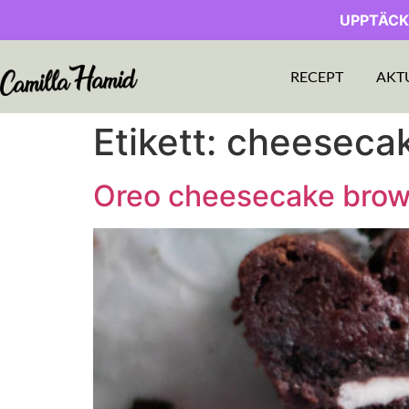
UPPTÄCK
RECEPT
AKT
Etikett:
cheesecak
Oreo cheesecake brow