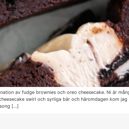
ination av fudge brownies och oreo cheesecake. Ni är må
heesecake swirl och syrliga bär och häromdagen kom jag 
äsong […]