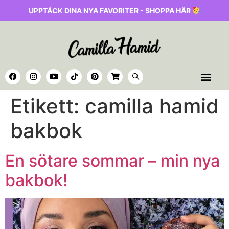
UPPTÄCK DINA NYA FAVORITER - SHOPPA HÄR
Etikett:
camilla hamid
bakbok
En sötare sommar – min nya
bakbok!