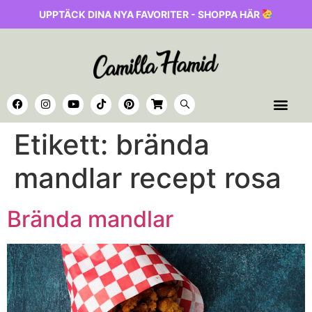
UPPTÄCK DINA NYA FAVORITER - SHOPPA HÄR
Etikett:
brända
mandlar recept rosa
Brända mandlar