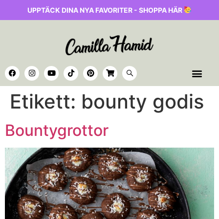
UPPTÄCK DINA NYA FAVORITER - SHOPPA HÄR
Etikett:
bounty godis
Bountygrottor