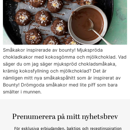
Småkakor inspirerade av bounty! Mjukspröda
chokladkakor med kokosgömma och mjölkchoklad. Vad
säger du om jag säger mjukspröd chokladsmåkaka,
krämig kokosfyllning och mjölkchoklad? Det är
nämligen mitt nya småkakspåhitt som är inspirerat av
Bounty! Drömgoda småkakor med lite piff som bara
smälter i munnen.
Prenumerera på mitt nyhetsbrev
För exklusiva erbjudanden, baktips och receptinspiration