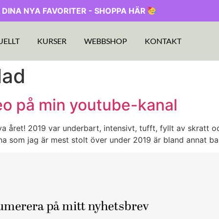
 DINA NYA FAVORITER - SHOPPA HÄR
UELLT
KURSER
WEBBSHOP
KONTAKT
lad
ideo på min youtube-kanal
a året! 2019 var underbart, intensivt, tufft, fyllt av skratt
na som jag är mest stolt över under 2019 är bland annat b
umerera på mitt nyhetsbrev