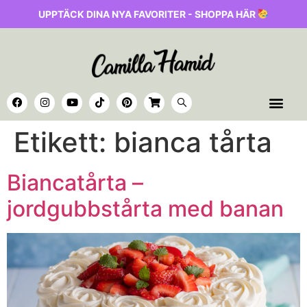
UPPTÄCK DINA NYA FAVORITER - SHOPPA HÄR
Etikett:
bianca tårta
Biancatårta –
jordgubbstårta med banan