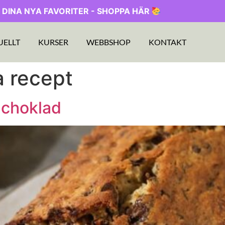
 DINA NYA FAVORITER - SHOPPA HÄR
UELLT
KURSER
WEBBSHOP
KONTAKT
 recept
 choklad