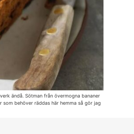
akverk ändå. Sötman från övermogna bananer
ner som behöver räddas här hemma så gör jag