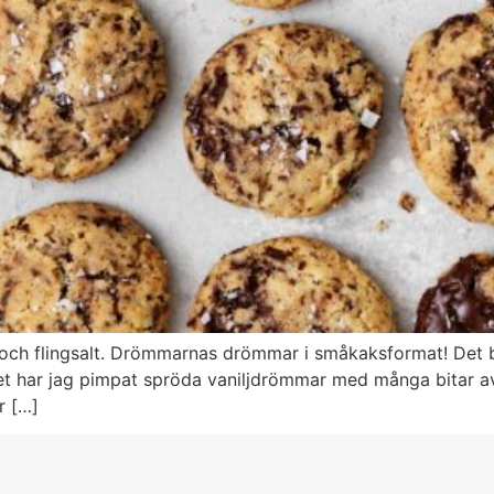
h flingsalt. Drömmarnas drömmar i småkaksformat! Det bä
tet har jag pimpat spröda vaniljdrömmar med många bitar av 
r […]