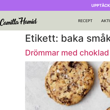
UPPTÄCK
RECEPT
AKT
Etikett:
baka småk
Drömmar med choklad o