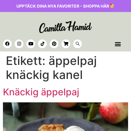
UPPTÄCK DINA NYA FAVORITER - SHOPPA HÄR
Etikett:
äppelpaj
knäckig kanel
Knäckig äppelpaj