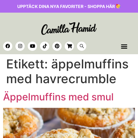
UPPTÄCK DINA NYA FAVORITER - SHOPPA HÄR
Etikett:
äppelmuffins
med havrecrumble
Äppelmuffins med smul