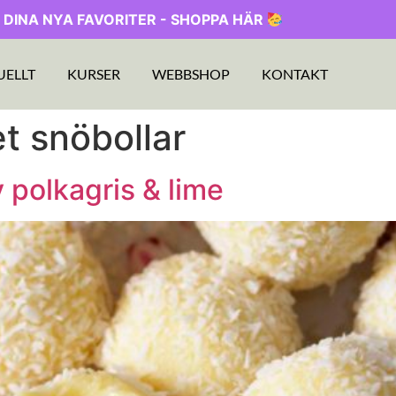
 DINA NYA FAVORITER - SHOPPA HÄR
UELLT
KURSER
WEBBSHOP
KONTAKT
t snöbollar
 polkagris & lime