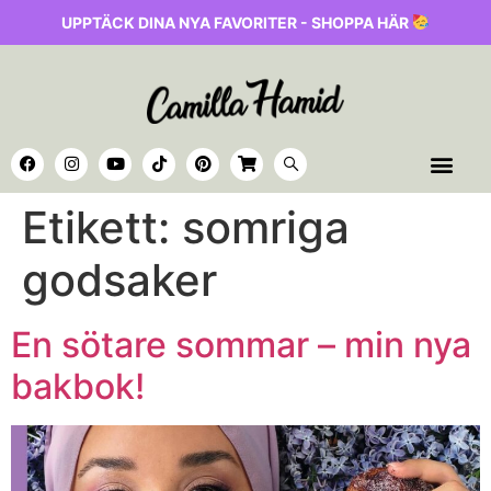
UPPTÄCK DINA NYA FAVORITER - SHOPPA HÄR
Etikett:
somriga
godsaker
En sötare sommar – min nya
bakbok!