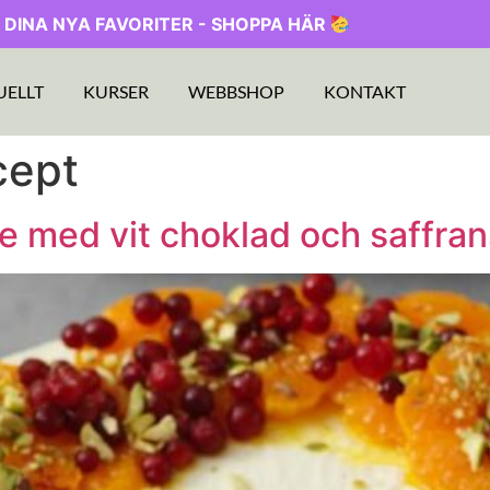
 DINA NYA FAVORITER - SHOPPA HÄR
UELLT
KURSER
WEBBSHOP
KONTAKT
cept
 med vit choklad och saffran