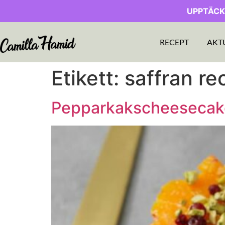
UPPTÄCK
RECEPT
AKT
Etikett:
saffran re
Pepparkakscheesecake