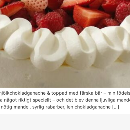
mjölkchokladganache & toppad med färska bär – min födels
ha något riktigt speciellt – och det blev denna ljuvliga ma
nötig mandel, syrlig rabarber, len chokladganache […]