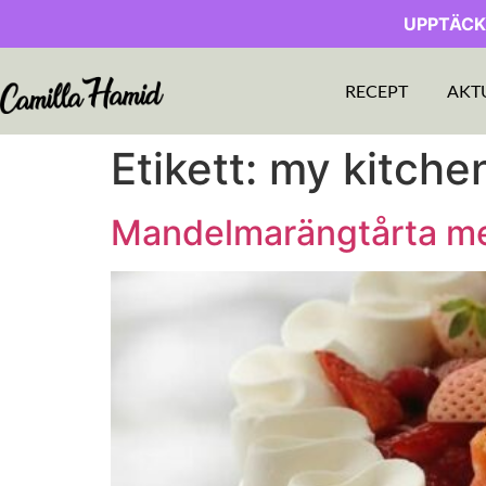
UPPTÄCK
RECEPT
AKT
Etikett:
my kitchen
Mandelmarängtårta med