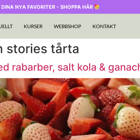
 DINA NYA FAVORITER - SHOPPA HÄR
UELLT
KURSER
WEBBSHOP
KONTAKT
 stories tårta
 rabarber, salt kola & ganac