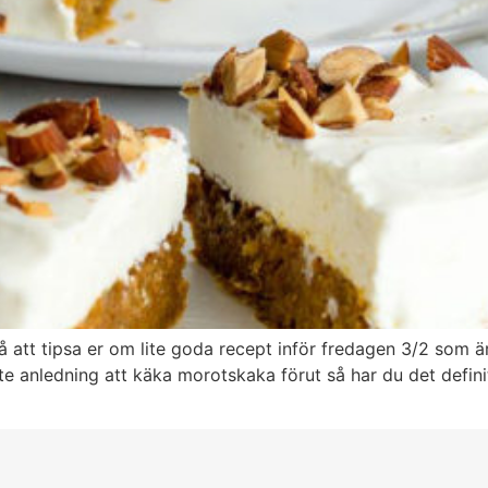
å att tipsa er om lite goda recept inför fredagen 3/2 som ä
e anledning att käka morotskaka förut så har du det definit