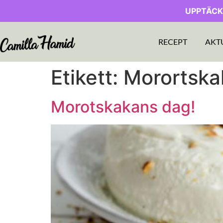
UPPTÄCK
RECEPT
AKT
Etikett:
Morortska
Morotskakans dag!