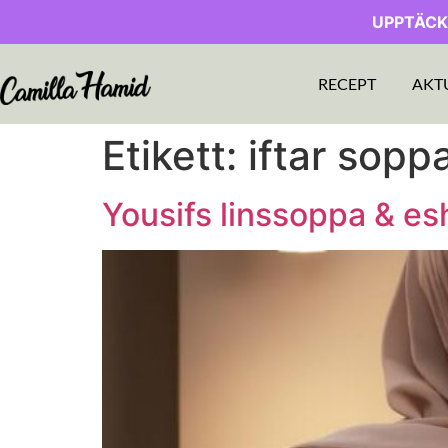
UPPTÄCK
RECEPT
AKT
Etikett:
iftar sopp
Yousifs linssoppa & es