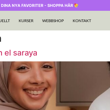
 DINA NYA FAVORITER - SHOPPA HÄR
UELLT
KURSER
WEBBSHOP
KONTAKT
a
h el saraya