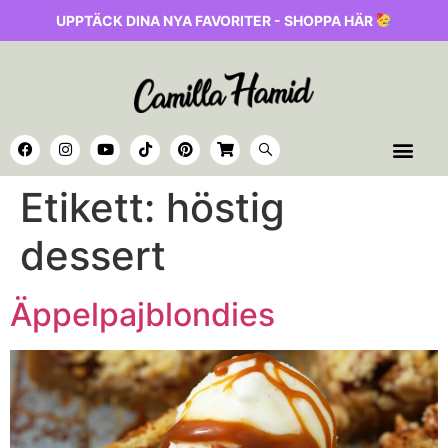
UPPTÄCK DINA NYA FAVORITER - SHOPPA HÄR
Etikett:
höstig
dessert
Äppelpajblondies