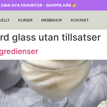
 DINA NYA FAVORITER - SHOPPA HÄR
UELLT
KURSER
WEBBSHOP
KONTAKT
 glass utan tillsatser
ngredienser