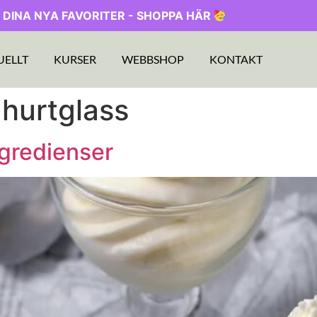
 DINA NYA FAVORITER - SHOPPA HÄR
UELLT
KURSER
WEBBSHOP
KONTAKT
ghurtglass
ngredienser