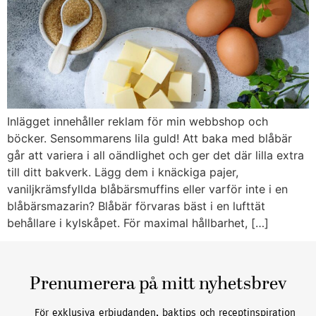
Inlägget innehåller reklam för min webbshop och
böcker. Sensommarens lila guld! Att baka med blåbär
går att variera i all oändlighet och ger det där lilla extra
till ditt bakverk. Lägg dem i knäckiga pajer,
vaniljkrämsfyllda blåbärsmuffins eller varför inte i en
blåbärsmazarin? Blåbär förvaras bäst i en lufttät
behållare i kylskåpet. För maximal hållbarhet, […]
Prenumerera på mitt nyhetsbrev
För exklusiva erbjudanden, baktips och receptinspiration