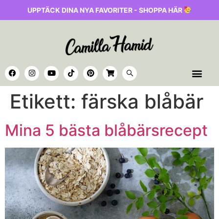
UPPTÄCK DINA NYA FAVORITER - SHOPPA HÄR
Etikett:
färska blåbär
Mina 5 bästa blåbärsrecept