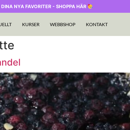
 DINA NYA FAVORITER - SHOPPA HÄR
UELLT
KURSER
WEBBSHOP
KONTAKT
tte
andel