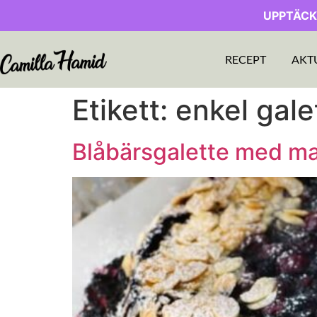
UPPTÄCK
RECEPT
AKT
Etikett:
enkel gale
Blåbärsgalette med m