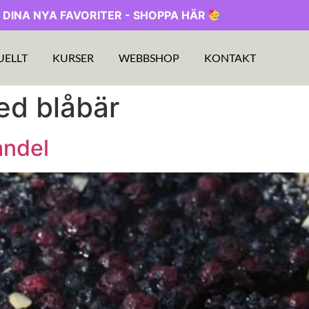
 DINA NYA FAVORITER - SHOPPA HÄR
UELLT
KURSER
WEBBSHOP
KONTAKT
ed blåbär
andel