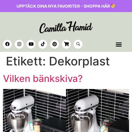
UPPTÄCK DINA NYA FAVORITER - SHOPPA HÄR
Etikett:
Dekorplast
Vilken bänkskiva?