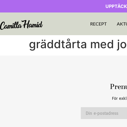
UPPTÄCK
RECEPT
AKT
gräddtårta med j
Pren
För exkl