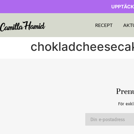
UPPTÄCK
RECEPT
AKT
chokladcheeseca
Pren
För exkl